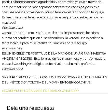
postitulo inmensamente agradecida y conmovida ya que a través del
camino recorrido he sido capaz de conectarme conmigo y con mis
coachees desde otro espacio, muy diferente del tan conocido lenguaje.
Estaré infinitamente agradecida con ustedes por todo esto que nos han
regalado!
Postítulo
2024
Compartirles que éste Postítulo es de ORO, impresionante los "darse
cuenta corporales" que en él se descubren, la verdad una experiencia
fantástica fue para mi el realizarlo, Gracias Andre y equipo
Postítulo
2024
ES UN EXCELENTE POSTITULO DE LA MANO DE UNA GRAN MAESTRA
ANDREA GREGORIS . Esta formación fue maravillosa y transformadora,
eleva el Coaching Ontológico a otro nivel, mucho más profundo.
Postítulo
2024
SI QUERES RECIBIR EL E BOOK CON LOS PRINCIPIOS FUNDAMENTALES
DEL MÉTODO ONTOLOGÍA DEL MOVIMIENTO EN COACHING:
ESCRIBIME! TE LO ENVIARÉ POR MAIL O WHATSAPP
Deja una respuesta