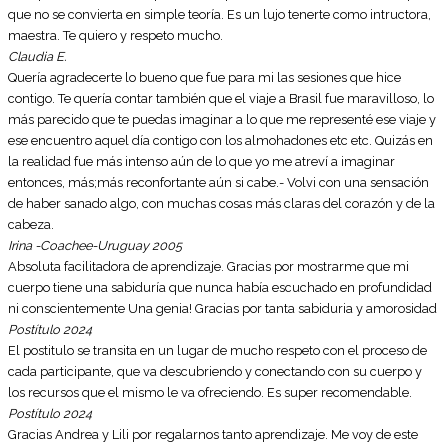
que no se convierta en simple teoría. Es un lujo tenerte como intructora,
maestra. Te quiero y respeto mucho.
Claudia E.
Quería agradecerte lo bueno que fue para mi las sesiones que hice
contigo. Te quería contar también que el viaje a Brasil fue maravilloso, lo
más parecido que te puedas imaginar a lo que me representé ese viaje y
ese encuentro aquel día contigo con los almohadones etc etc. Quizás en
la realidad fue más intenso aún de lo que yo me atreví a imaginar
entonces, más;más reconfortante aún si cabe.- Volvi con una sensación
de haber sanado algo, con muchas cosas más claras del corazón y de la
cabeza.
Irina -Coachee-Uruguay 2005
Absoluta facilitadora de aprendizaje. Gracias por mostrarme que mi
cuerpo tiene una sabiduría que nunca había escuchado en profundidad
ni conscientemente Una genia! Gracias por tanta sabiduria y amorosidad
Postítulo
2024
El postitulo se transita en un lugar de mucho respeto con el proceso de
cada participante, que va descubriendo y conectando con su cuerpo y
los recursos que el mismo le va ofreciendo. Es super recomendable.
Postítulo
2024
Gracias Andrea y Lili por regalarnos tanto aprendizaje. Me voy de este