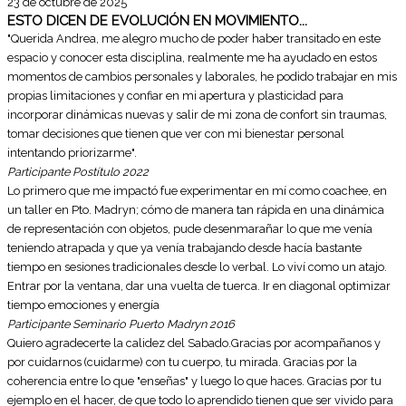
23 de octubre de 2025
ESTO DICEN DE EVOLUCIÓN EN MOVIMIENTO...
"Querida Andrea, me alegro mucho de poder haber transitado en este
espacio y conocer esta disciplina, realmente me ha ayudado en estos
momentos de cambios personales y laborales, he podido trabajar en mis
propias limitaciones y confiar en mi apertura y plasticidad para
incorporar dinámicas nuevas y salir de mi zona de confort sin traumas,
tomar decisiones que tienen que ver con mi bienestar personal
intentando priorizarme".
Participante Postítulo 2022
Lo primero que me impactó fue experimentar en mí como coachee, en
un taller en Pto. Madryn; cómo de manera tan rápida en una dinámica
de representación con objetos, pude desenmarañar lo que me venía
teniendo atrapada y que ya venía trabajando desde hacía bastante
tiempo en sesiones tradicionales desde lo verbal. Lo viví como un atajo.
Entrar por la ventana, dar una vuelta de tuerca. Ir en diagonal optimizar
tiempo emociones y energía
Participante Seminario Puerto Madryn 2016
Quiero agradecerte la calidez del Sabado.Gracias por acompañanos y
por cuidarnos (cuidarme) con tu cuerpo, tu mirada. Gracias por la
coherencia entre lo que "enseñas" y luego lo que haces. Gracias por tu
ejemplo en el hacer, de que todo lo aprendido tienen que ser vivido para