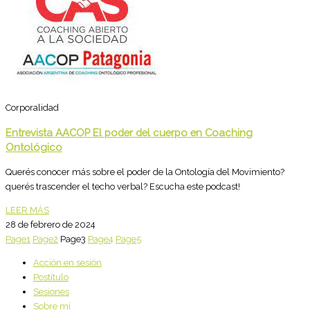
Corporalidad
Entrevista AACOP El poder del cuerpo en Coaching
Ontológico
Querés conocer más sobre el poder de la Ontología del Movimiento?
querés trascender el techo verbal? Escucha este podcast!
LEER MÁS
28 de febrero de 2024
Page
1
Page
2
Page
3
Page
4
Page
5
Acción en sesión
Postítulo
Sesiones
Sobre mí