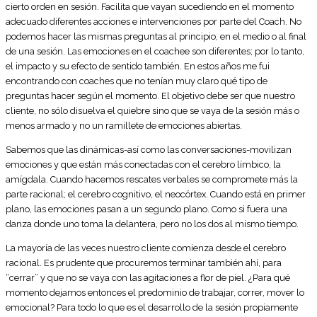
cierto orden en sesión. Facilita que vayan sucediendo en el momento
adecuado diferentes acciones e intervenciones por parte del Coach. No
podemos hacer las mismas preguntas al principio, en el medio o al final
de una sesión. Las emociones en el coachee son diferentes; por lo tanto,
el impacto y su efecto de sentido también. En estos años me fui
encontrando con coaches que no tenían muy claro qué tipo de
preguntas hacer según el momento. El objetivo debe ser que nuestro
cliente, no sólo disuelva el quiebre sino que se vaya de la sesión más o
menos armado y no un ramillete de emociones abiertas.
Sabemos que las dinámicas-así como las conversaciones-movilizan
emociones y que están más conectadas con el cerebro límbico, la
amígdala. Cuando hacemos rescates verbales se compromete más la
parte racional; el cerebro cognitivo, el neocórtex. Cuando está en primer
plano, las emociones pasan a un segundo plano. Como si fuera una
danza donde uno toma la delantera, pero no los dos al mismo tiempo.
La mayoría de las veces nuestro cliente comienza desde el cerebro
racional. Es prudente que procuremos terminar también ahí, para
“cerrar” y que no se vaya con las agitaciones a flor de piel. ¿Para qué
momento dejamos entonces el predominio de trabajar, correr, mover lo
emocional? Para todo lo que es el desarrollo de la sesión propiamente