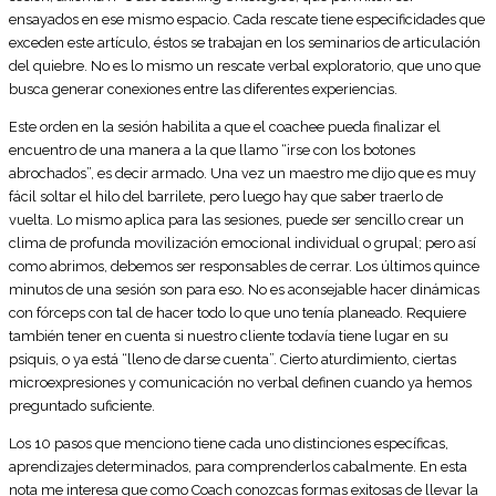
ensayados en ese mismo espacio. Cada rescate tiene especificidades que
exceden este artículo, éstos se trabajan en los seminarios de articulación
del quiebre. No es lo mismo un rescate verbal exploratorio, que uno que
busca generar conexiones entre las diferentes experiencias.
Este orden en la sesión habilita a que el coachee pueda finalizar el
encuentro de una manera a la que llamo “irse con los botones
abrochados”, es decir armado. Una vez un maestro me dijo que es muy
fácil soltar el hilo del barrilete, pero luego hay que saber traerlo de
vuelta. Lo mismo aplica para las sesiones, puede ser sencillo crear un
clima de profunda movilización emocional individual o grupal; pero así
como abrimos, debemos ser responsables de cerrar. Los últimos quince
minutos de una sesión son para eso. No es aconsejable hacer dinámicas
con fórceps con tal de hacer todo lo que uno tenía planeado. Requiere
también tener en cuenta si nuestro cliente todavía tiene lugar en su
psiquis, o ya está “lleno de darse cuenta”. Cierto aturdimiento, ciertas
microexpresiones y comunicación no verbal definen cuando ya hemos
preguntado suficiente.
Los 10 pasos que menciono tiene cada uno distinciones específicas,
aprendizajes determinados, para comprenderlos cabalmente. En esta
nota me interesa que como Coach conozcas formas exitosas de llevar la