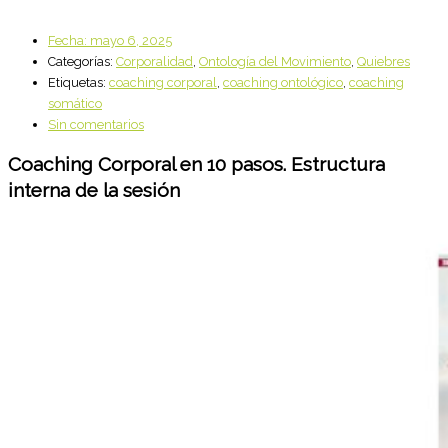
Fecha:
mayo 6, 2025
Categorías:
Corporalidad
,
Ontología del Movimiento
,
Quiebres
Etiquetas:
coaching corporal
,
coaching ontológico
,
coaching
somático
Sin comentarios
Coaching Corporal en 10 pasos. Estructura
interna de la sesión