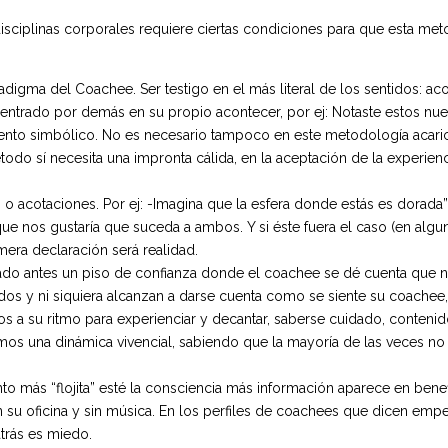
sciplinas corporales requiere ciertas condiciones para que esta met
adigma del Coachee. Ser testigo en el más literal de los sentidos: a
ncentrado por demás en su propio acontecer, por ej: Notaste estos nu
 simbólico. No es necesario tampoco en este metodología acariciar,
do sí necesita una impronta cálida, en la aceptación de la experie
o acotaciones. Por ej: -Imagina que la esfera donde estás es dorada”.
que nos gustaría que suceda a ambos. Y si éste fuera el caso (en al
era declaración será realidad.
o antes un piso de confianza donde el coachee se dé cuenta que no
ados y ni siquiera alcanzan a darse cuenta como se siente su coach
tos a su ritmo para experienciar y decantar, saberse cuidado, conteni
 una dinámica vivencial, sabiendo que la mayoría de las veces no n
más “flojita” esté la consciencia más información aparece en benefi
n su oficina y sin música. En los perfiles de coachees que dicen e
trás es miedo.