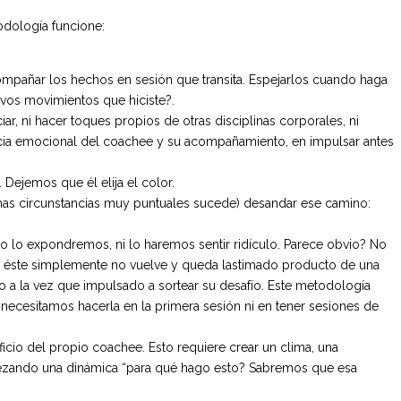
odología funcione:
compañar los hechos en sesión que transita. Espejarlos cuando haga
evos movimientos que hiciste?.
 ni hacer toques propios de otras disciplinas corporales, ni
ncia emocional del coachee y su acompañamiento, en impulsar antes
 Dejemos que él elija el color.
gunas circunstancias muy puntuales sucede) desandar ese camino:
 lo expondremos, ni lo haremos sentir ridículo. Parece obvio? No
ee, éste simplemente no vuelve y queda lastimado producto de una
do a la vez que impulsado a sortear su desafío. Este metodología
ecesitamos hacerla en la primera sesión ni en tener sesiones de
cio del propio coachee. Esto requiere crear un clima, una
mpezando una dinámica “para qué hago esto? Sabremos que esa