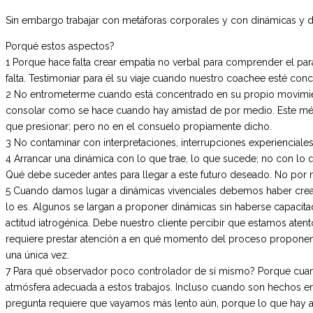
Sin embargo trabajar con metáforas corporales y con dinámicas y di
Porqué estos aspectos?
1 Porque hace falta crear empatía no verbal para comprender el par
falta. Testimoniar para él su viaje cuando nuestro coachee esté co
2 No entrometerme cuando está concentrado en su propio movimiento
consolar como se hace cuando hay amistad de por medio. Este méto
que presionar; pero no en el consuelo propiamente dicho.
3 No contaminar con interpretaciones, interrupciones experienciales 
4 Arrancar una dinámica con lo que trae, lo que sucede; no con lo 
Qué debe suceder antes para llegar a este futuro deseado. No por m
5 Cuando damos lugar a dinámicas vivenciales debemos haber cread
lo es. Algunos se largan a proponer dinámicas sin haberse capacit
actitud iatrogénica. Debe nuestro cliente percibir que estamos aten
requiere prestar atención a en qué momento del proceso proponemos
una única vez.
7 Para qué observador poco controlador de sí mismo? Porque cuanto 
atmósfera adecuada a estos trabajos. Incluso cuando son hechos e
pregunta requiere que vayamos más lento aún, porque lo que hay a