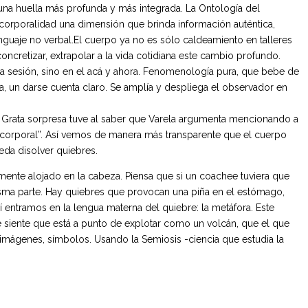
una huella más profunda y más integrada. La Ontología del
corporalidad una dimensión que brinda información auténtica,
guaje no verbal.El cuerpo ya no es sólo caldeamiento en talleres
ncretizar, extrapolar a la vida cotidiana este cambio profundo.
la sesión, sino en el acá y ahora. Fenomenología pura, que bebe de
, un darse cuenta claro. Se amplía y despliega el observador en
. Grata sorpresa tuve al saber que Varela argumenta mencionando a
n corporal”. Así vemos de manera más transparente que el cuerpo
da disolver quiebres.
ente alojado en la cabeza. Piensa que si un coachee tuviera que
misma parte. Hay quiebres que provocan una piña en el estómago,
 entramos en la lengua materna del quiebre: la metáfora. Este
e siente que está a punto de explotar como un volcán, que el que
imágenes, símbolos. Usando la Semiosis -ciencia que estudia la