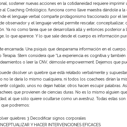
al, sostener nuevas acciones en la cotidianeidad requiere imprimir 
 al Coaching Ontológico, funciona como llave maestra dándole a la 
de el lenguaje verbal comparte protagonismo traccionado por el len
observador y el lenguaje verbal permite rescatar, conceptualizar, co
n. Ya no como tarea que se desarrollará allá y entonces posterior a 
, lo que aparece. Y lo que sale desde el cuerpo es información pura
nte encarnada. Una psiquis que desparrama información en el cuerpo
 Terapia. Stern considera que “La experiencia es cognitiva y tambié
aldeamientos o leer la CNV, démosle empowerment. Dejemos que pue
uede disolver un quiebre que está relatado verbalmente y supuestam
ro no le daría lo mismo cualquiera, ni todos los coachees dirían la 
tir colgado, unos no dejan hablar, otros hacen escupir palabras. Así
coachees que provienen de ciencias duras. No es lo mismo alguien qu
ad, al que sólo quiere ocultarse como un avestruz. Todas estas son 
os que podremos:
solver quiebres 3 Decodificar signos corporales
, CONCEPTUALIZAR Y HACER INTERVENCIONES EFICACES