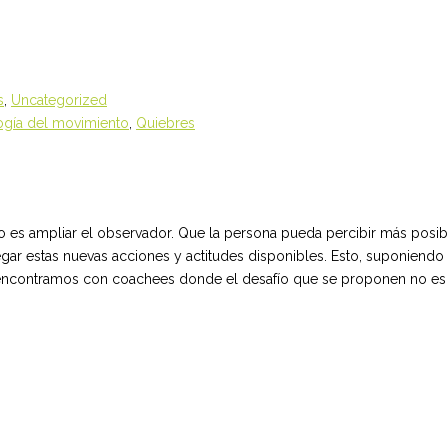
s
,
Uncategorized
ogía del movimiento
,
Quiebres
es ampliar el observador. Que la persona pueda percibir más posibil
egar estas nuevas acciones y actitudes disponibles. Esto, suponiend
 encontramos con coachees donde el desafío que se proponen no es igu