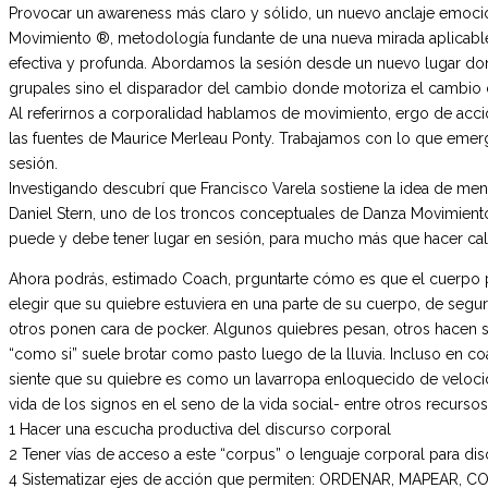
Provocar un awareness más claro y sólido, un nuevo anclaje emocion
Movimiento ®, metodología fundante de una nueva mirada aplicable
efectiva y profunda. Abordamos la sesión desde un nuevo lugar don
grupales sino el disparador del cambio donde motoriza el cambio de 
Al referirnos a corporalidad hablamos de movimiento, ergo de acció
las fuentes de Maurice Merleau Ponty. Trabajamos con lo que emerge
sesión.
Investigando descubrí que Francisco Varela sostiene la idea de me
Daniel Stern, uno de los troncos conceptuales de Danza Movimiento
puede y debe tener lugar en sesión, para mucho más que hacer c
Ahora podrás, estimado Coach, prguntarte cómo es que el cuerpo p
elegir que su quiebre estuviera en una parte de su cuerpo, de segu
otros ponen cara de pocker. Algunos quiebres pesan, otros hacen sen
“como si” suele brotar como pasto luego de la lluvia. Incluso en 
siente que su quiebre es como un lavarropa enloquecido de velocid
vida de los signos en el seno de la vida social- entre otros recurs
1 Hacer una escucha productiva del discurso corporal
2 Tener vías de acceso a este “corpus” o lenguaje corporal para di
4 Sistematizar ejes de acción que permiten: ORDENAR, MAPEAR