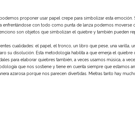
a podemos proponer usar papel crepe para simbolizar esta emoción. Si
a enfrentándose con todo como punta de lanza podemos moverse con 
enciono son objetos que simbolizan el quiebre y también pueden rep
 cualidades: el papel, el tronco, un libro que pese, una varilla, una t
 su disolución. Esta metodología habilita a que emerja el quiebre que
dales para elaborar quiebres también, a veces usamos música, a ve
todología que nos sostiene y tiene en cuenta siempre que estamos an
nera azarosa porque nos parecen divertidas. Mietras tanto hay mucho