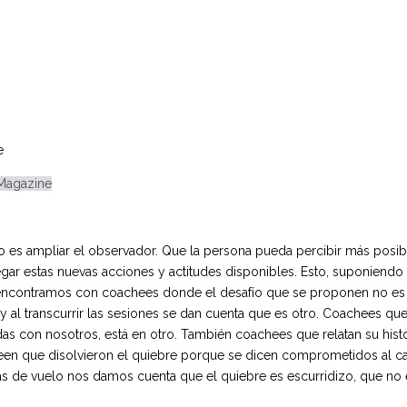
e
 Magazine
es ampliar el observador. Que la persona pueda percibir más posibil
egar estas nuevas acciones y actitudes disponibles. Esto, suponiend
 encontramos con coachees donde el desafío que se proponen no es i
, y al transcurrir las sesiones se dan cuenta que es otro. Coachees
das con nosotros, está en otro. También coachees que relatan su histo
een que disolvieron el quiebre porque se dicen comprometidos al cam
as de vuelo nos damos cuenta que el quiebre es escurridizo, que n